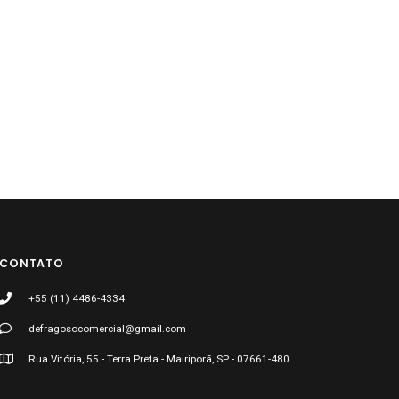
CONTATO
+55 (11) 4486-4334
defragosocomercial@gmail.com
Rua Vitória, 55 - Terra Preta - Mairiporã, SP - 07661-480