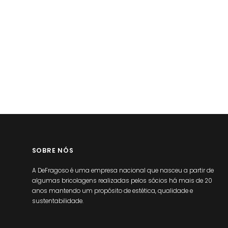
SOBRE NÓS
A DeFragoso é uma empresa nacional que nasceu a partir de
algumas bricolagens realizadas pelos sócios há mais de 20
anos mantendo um propósito de estética, qualidade e
sustentabilidade.