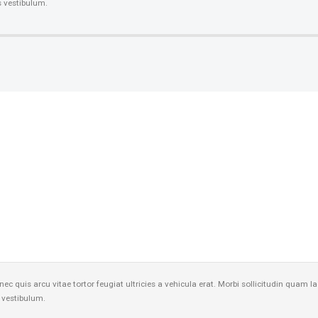
is vestibulum.
nec quis arcu vitae tortor feugiat ultricies a vehicula erat. Morbi sollicitudin qua
s vestibulum.