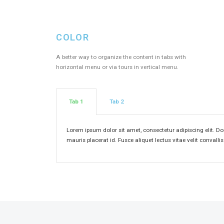
COLOR​
A better way to organize the content in tabs with
horizontal menu or via tours in vertical menu.
Tab 1
Tab 2
Lorem ipsum dolor sit amet, consectetur adipiscing elit. Do
mauris placerat id. Fusce aliquet lectus vitae velit convalli