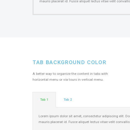
mauris placerat id. Fusce aliquet lectus vitae velit convall
TAB BACKGROUND COLOR
A better way to organize the content in tabs with
horizontal menu or via tours in vertical menu.
Tab 1
Tab 2
Lorem ipsum dolor sit amet, consectetur adipiscing elit. Do
mauris placerat id. Fusce aliquet lectus vitae velit convalli