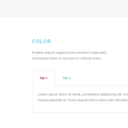
COLOR​
A better way to organize the content in tabs with
horizontal menu or via tours in vertical menu.
Tab 1
Tab 2
Lorem ipsum dolor sit amet, consectetur adipiscing elit. Do
mauris placerat id. Fusce aliquet lectus vitae velit convalli