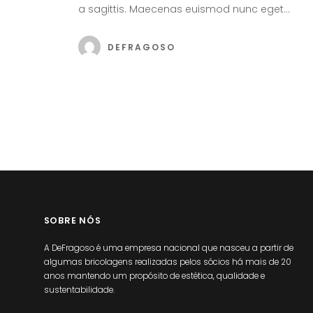
a sagittis. Maecenas euismod nunc eget…
DEFRAGOSO
SOBRE NÓS
A DeFragoso é uma empresa nacional que nasceu a partir de
algumas bricolagens realizadas pelos sócios há mais de 20
anos mantendo um propósito de estética, qualidade e
sustentabilidade.