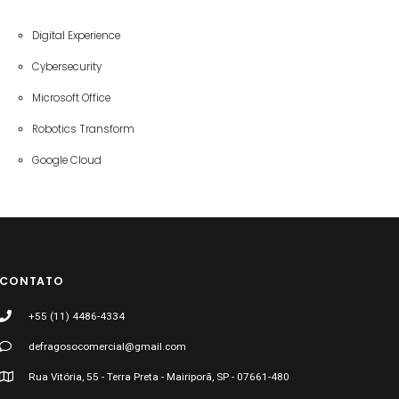
Digital Experience
Cybersecurity
Microsoft Office
Robotics Transform
Google Cloud
CONTATO
+55 (11) 4486-4334
defragosocomercial@gmail.com
Rua Vitória, 55 - Terra Preta - Mairiporã, SP - 07661-480