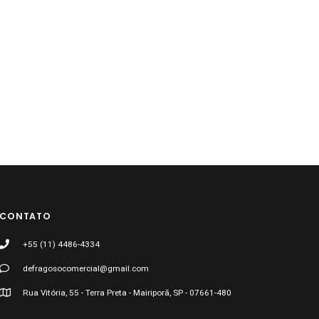
CONTATO
+55 (11) 4486-4334
defragosocomercial@gmail.com
Rua Vitória, 55 - Terra Preta - Mairiporã, SP - 07661-480