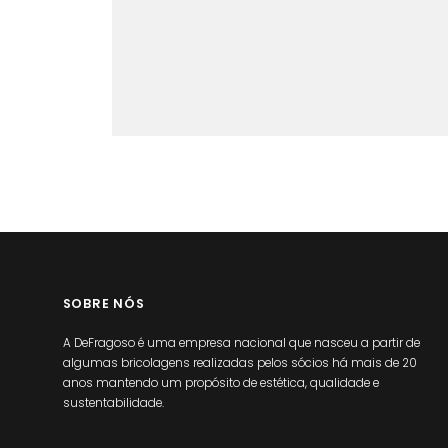
SOBRE NÓS
A DeFragoso é uma empresa nacional que nasceu a partir de
algumas bricolagens realizadas pelos sócios há mais de 20
anos mantendo um propósito de estética, qualidade e
sustentabilidade.